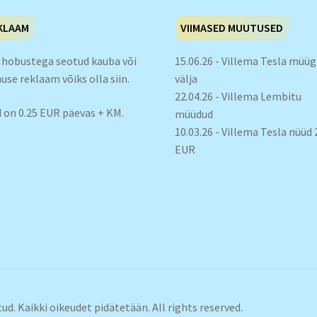
KLAAM
VIIMASED MUUTUSED
 hobustega seotud kauba või
15.06.26 - Villema Tesla müüg
use reklaam võiks olla siin.
välja
22.04.26 - Villema Lembitu
 on 0.25 EUR päevas + KM.
müüdud
10.03.26 - Villema Tesla nüüd
EUR
d. Kaikki oikeudet pidätetään. All rights reserved.