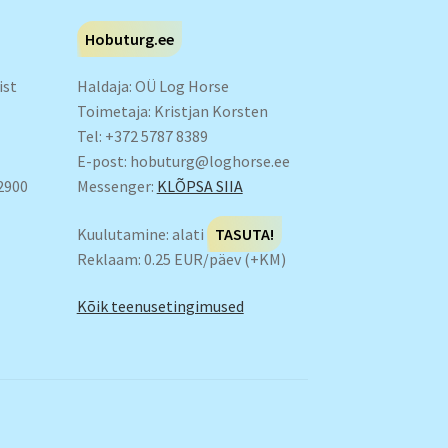
Hobuturg.ee
ist
Haldaja: OÜ Log Horse
Toimetaja: Kristjan Korsten
Tel: +372 5787 8389
E-post: hobuturg@loghorse.ee
 2900
Messenger:
KLÕPSA SIIA
Kuulutamine: alati
TASUTA!
Reklaam: 0.25 EUR/päev (+KM)
Kõik teenusetingimused