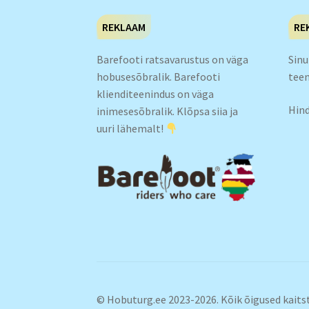
REKLAAM
RE
Barefooti ratsavarustus on väga
Sinu
hobusesõbralik. Barefooti
teen
klienditeenindus on väga
Hind
inimesesõbralik. Klõpsa siia ja
uuri lähemalt!
© Hobuturg.ee 2023-2026. Kõik õigused kaitstu